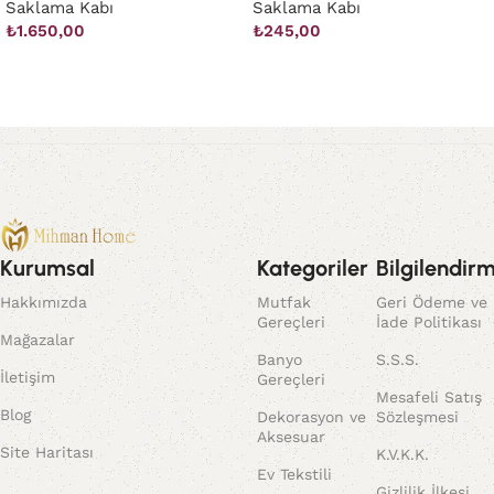
Saklama Kabı
Saklama Kabı
₺
1.650,00
₺
245,00
Sepete Ekle
Sepete Ekle
Kurumsal
Kategoriler
Bilgilendir
Hakkımızda
Mutfak
Geri Ödeme ve
Gereçleri
İade Politikası
Mağazalar
Banyo
S.S.S.
İletişim
Gereçleri
Mesafeli Satış
Blog
Dekorasyon ve
Sözleşmesi
Aksesuar
Site Haritası
K.V.K.K.
Ev Tekstili
Gizlilik İlkesi