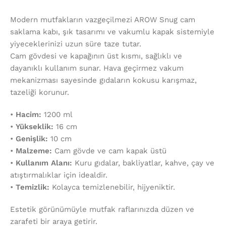
Modern mutfakların vazgeçilmezi AROW Snug cam
saklama kabı, şık tasarımı ve vakumlu kapak sistemiyle
yiyeceklerinizi uzun süre taze tutar.
Cam gövdesi ve kapağının üst kısmı, sağlıklı ve
dayanıklı kullanım sunar. Hava geçirmez vakum
mekanizması sayesinde gıdaların kokusu karışmaz,
tazeliği korunur.
•
Hacim:
1200 ml
•
Yükseklik:
16 cm
•
Genişlik:
10 cm
•
Malzeme:
Cam gövde ve cam kapak üstü
•
Kullanım Alanı:
Kuru gıdalar, bakliyatlar, kahve, çay ve
atıştırmalıklar için idealdir.
•
Temizlik:
Kolayca temizlenebilir, hijyeniktir.
Estetik görünümüyle mutfak raflarınızda düzen ve
zarafeti bir araya getirir.