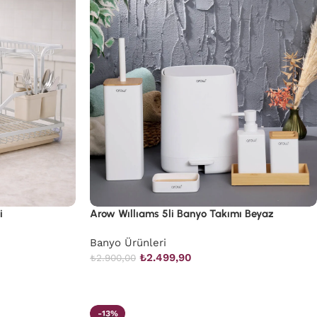
i
Arow Wıllıams 5li Banyo Takımı Beyaz
Banyo Ürünleri
₺
2.499,90
₺
2.900,00
-13%