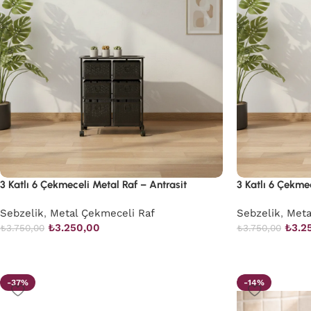
3 Katlı 6 Çekmeceli Metal Raf – Antrasit
3 Katlı 6 Çekme
Sebzelik
,
Metal Çekmeceli Raf
Sebzelik
,
Meta
₺
3.250,00
₺
3.2
₺
3.750,00
₺
3.750,00
-37%
-14%