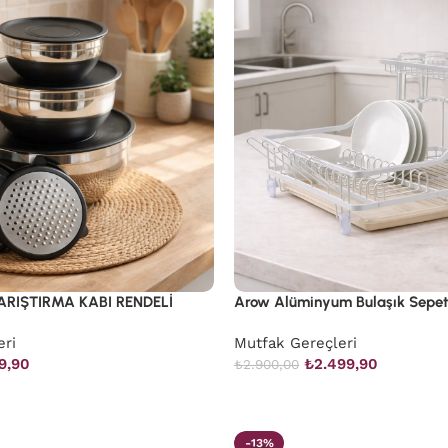
ARIŞTIRMA KABI RENDELİ
Arow Alüminyum Bulaşık Sepet
eri
Mutfak Gereçleri
9,90
₺
2.499,90
₺
2.900,00
-13%