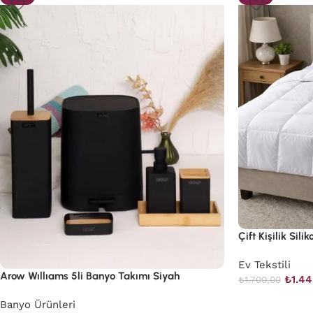
Çift Kişilik Sili
Ev Tekstili
Arow Wıllıams 5li Banyo Takımı Siyah
₺
1.4
₺
1.700,00
Banyo Ürünleri