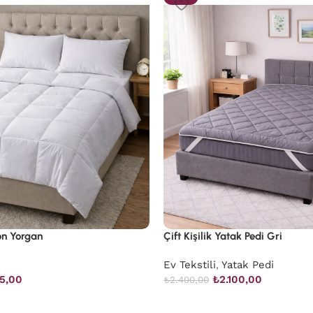
kon Yorgan
Çift Kişilik Yatak Pedi Gri
Ev Tekstili
,
Yatak Pedi
45,00
₺
2.100,00
₺
2.400,00