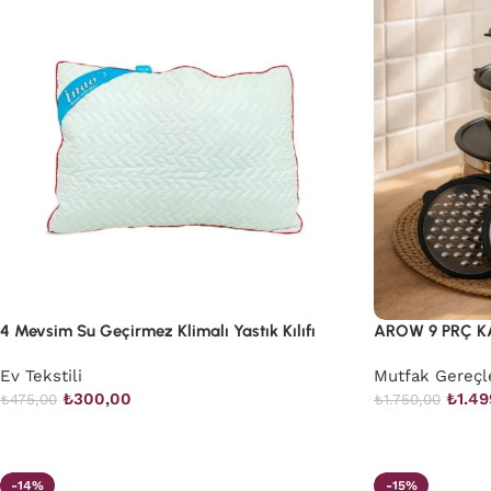
4 Mevsim Su Geçirmez Klimalı Yastık Kılıfı
AROW 9 PRÇ K
Ev Tekstili
Mutfak Gereçl
₺
300,00
₺
1.49
₺
475,00
₺
1.750,00
-14%
-15%