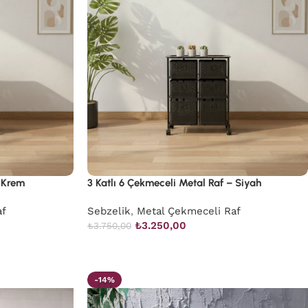
– Krem
3 Katlı 6 Çekmeceli Metal Raf – Siyah
af
Sebzelik
,
Metal Çekmeceli Raf
₺
3.250,00
₺
3.750,00
-14%