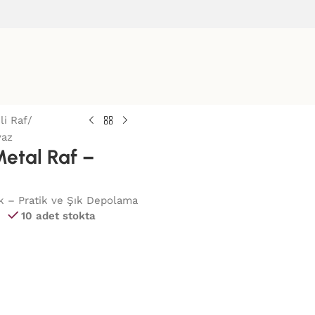
i Raf
yaz
Metal Raf –
ik – Pratik ve Şık Depolama
10 adet stokta