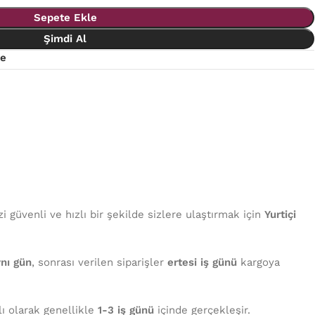
Sepete Ekle
Şimdi Al
le
 güvenli ve hızlı bir şekilde sizlere ulaştırmak için
Yurtiçi
nı gün
, sonrası verilen siparişler
ertesi iş günü
kargoya
lı olarak genellikle
1-3 iş günü
içinde gerçekleşir.