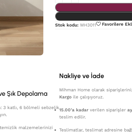
Favorilere Ek
Stok kodu:
MH3011
Nakliye ve İade
Mihman Home olarak siparişlerinizi
k ve Şık Depolama
Kargo
ile çalışıyoruz.
 3 katlı, 6 bölmeli sebzelik
15.00’a kadar
verilen siparişler
ay
yın.
teslim edilir.
temizlik malzemelerinizi
Teslimatlar, teslimat adresine bağ