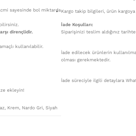
hacmi sayesinde bol miktarda
Kargo takip bilgileri, ürün kargoya
lirsiniz.
İade Koşulları:
arşı dirençlidir.
Siparişinizi teslim aldığınız tariht
maçlı kullanılabilir.
İade edilecek ürünlerin kullanılma
olması gerekmektedir.
İade süreciyle ilgili detaylara Wha
ze ekleyin!
az
,
Krem
,
Nardo Gri
,
Siyah