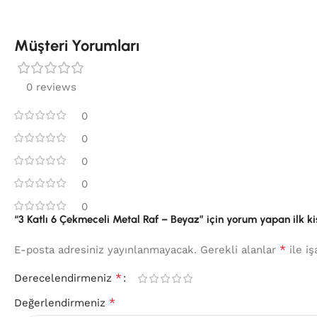
Müşteri Yorumları
0 reviews
0
0
0
0
0
“3 Katlı 6 Çekmeceli Metal Raf – Beyaz” için yorum yapan ilk kiş
*
E-posta adresiniz yayınlanmayacak.
Gerekli alanlar
ile iş
*
Derecelendirmeniz
*
Değerlendirmeniz