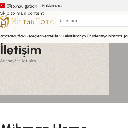
Türkiye
Mağazalar
Hakkımızda
Skip to navigation
Skip to main content
ağaza
Mutfak Gereçleri
Sebzelik
Ev Tekstili
Banyo Ürünleri
Aydınlatma
Eşa
İletişim
Anasayfa
İletişim