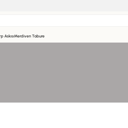
rp Askısı
Merdiven Tabure