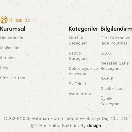
Kurumsal
Kategoriler
Bilgilendir
Hakkımızda
Mutfak
Geri Ödeme ve
Gereçleri
İade Politikası
Mağazalar
Banyo
S.S.S.
İletişim
Gereçleri
Mesafeli Satış
Blog
Dekorasyon ve
Sözleşmesi
Aksesuar
Site Haritası
K.V.K.K.
Ev Tekstili
Gizlilik İlkesi
Aydınlatma
Üyelik
Sözleşmesi
©2020-2025 Mihman Home Tekstil Ve Sanayi Dış TİC. LTD.
ŞTİ Her Hakkı Saklıdır. By
design