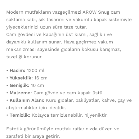
Modern mutfakların vazgeçilmezi AROW Snug cam
saklama kabı, şık tasarımı ve vakumlu kapak sistemiyle
yiyeceklerinizi uzun süre taze tutar.
Cam gövdesi ve kapağının üst kısmı, sağlıklı ve
dayanıklı kullanım sunar. Hava geçirmez vakum
mekanizması sayesinde gıdaların kokusu karışmaz,
tazeliği korunur.
•
Hacim:
1200 ml
•
Yükseklik:
16 cm
•
Genişlik:
10 cm
•
Malzeme:
Cam gövde ve cam kapak üstü
•
Kullanım Alanı:
Kuru gıdalar, bakliyatlar, kahve, çay ve
atıştırmalıklar için idealdir.
•
Temizlik:
Kolayca temizlenebilir, hijyeniktir.
Estetik görünümüyle mutfak raflarınızda düzen ve
zarafeti bir araya getirir.