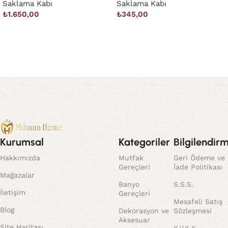
Saklama Kabı
Saklama Kabı
₺
1.650,00
₺
345,00
Sepete Ekle
Sepete Ekle
Kurumsal
Kategoriler
Bilgilendir
Hakkımızda
Mutfak
Geri Ödeme ve
Gereçleri
İade Politikası
Mağazalar
Banyo
S.S.S.
İletişim
Gereçleri
Mesafeli Satış
Blog
Dekorasyon ve
Sözleşmesi
Aksesuar
Site Haritası
K.V.K.K.