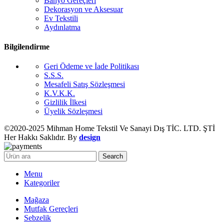
Banyo Gereçleri
Dekorasyon ve Aksesuar
Ev Tekstili
Aydınlatma
Bilgilendirme
Geri Ödeme ve İade Politikası
S.S.S.
Mesafeli Satış Sözleşmesi
K.V.K.K.
Gizlilik İlkesi
Üyelik Sözleşmesi
©2020-2025 Mihman Home Tekstil Ve Sanayi Dış TİC. LTD. ŞTİ
Her Hakkı Saklıdır. By
design
Search
Menu
Kategoriler
Mağaza
Mutfak Gereçleri
Sebzelik