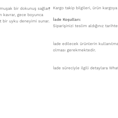
Kargo takip bilgileri, ürün kargoya
umuşak bir dokunuş sağlar,
tam kavrar, gece boyunca
İade Koşulları:
t bir uyku deneyimi sunar.
Siparişinizi teslim aldığınız tariht
İade edilecek ürünlerin kullanılma
olması gerekmektedir.
İade süreciyle ilgili detaylara Wha