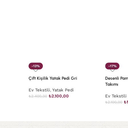
-13%
-17%
Çift Kişilik Yatak Pedi Gri
Desenli Pa
Takımı
Ev Tekstili
,
Yatak Pedi
₺
2.100,00
Ev Tekstili
₺
2.400,00
₺
₺
2.100,00