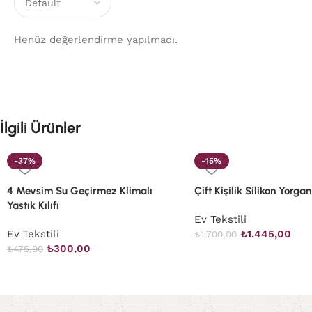
Henüz değerlendirme yapılmadı.
İlgili Ürünler
-37%
-15%
4 Mevsim Su Geçirmez Klimalı
Çift Kişilik Silikon Yorgan
Yastık Kılıfı
Ev Tekstili
Ev Tekstili
₺
1.445,00
₺
1.700,00
₺
300,00
₺
475,00