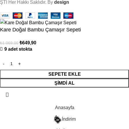
ŞTİ Her Hakkı Saklıdır. By
design
Kare Doğal Bambu Çamaşır Sepeti
₺
649,90
₺
1.069,00
9 adet stokta
SEPETE EKLE
ŞIMDI AL
Anasayfa
İndirim