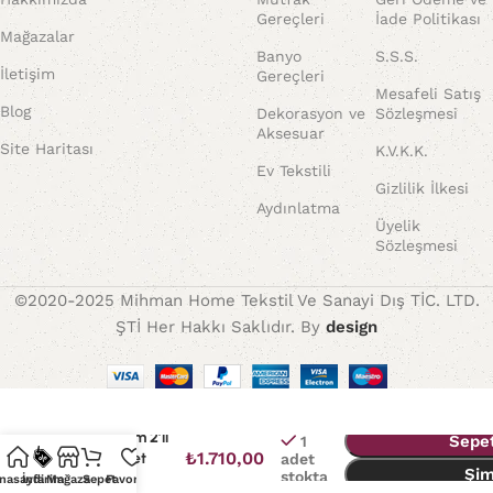
Gereçleri
İade Politikası
Mağazalar
Banyo
S.S.S.
İletişim
Gereçleri
Mesafeli Satış
Blog
Dekorasyon ve
Sözleşmesi
Aksesuar
Site Haritası
K.V.K.K.
Ev Tekstili
Gizlilik İlkesi
Aydınlatma
Üyelik
Sözleşmesi
©2020-2025 Mihman Home Tekstil Ve Sanayi Dış TİC. LTD.
ŞTİ Her Hakkı Saklıdır. By
design
Arow Balm 2’li
Sepe
1
₺
1.710,00
Emaye Set
adet
Şim
stokta
Beyaz
nasayfa
İndirim
Mağaza
Sepet
Favoriler