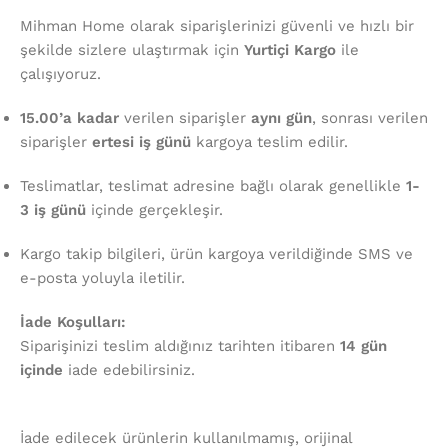
Mihman Home olarak siparişlerinizi güvenli ve hızlı bir
şekilde sizlere ulaştırmak için
Yurtiçi Kargo
ile
çalışıyoruz.
15.00’a kadar
verilen siparişler
aynı gün
, sonrası verilen
siparişler
ertesi iş günü
kargoya teslim edilir.
Teslimatlar, teslimat adresine bağlı olarak genellikle
1-
3 iş günü
içinde gerçekleşir.
Kargo takip bilgileri, ürün kargoya verildiğinde SMS ve
e-posta yoluyla iletilir.
İade Koşulları:
Siparişinizi teslim aldığınız tarihten itibaren
14 gün
içinde
iade edebilirsiniz.
İade edilecek ürünlerin kullanılmamış, orijinal