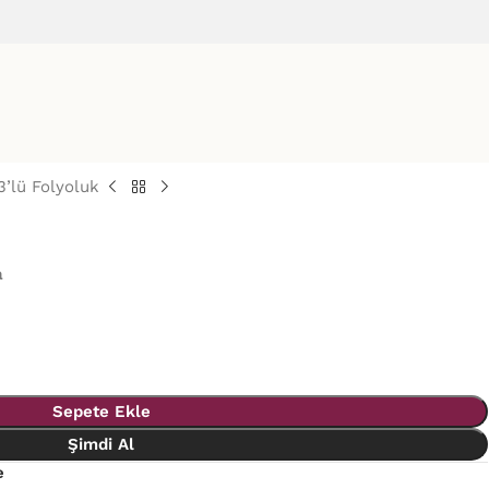
3’lü Folyoluk
a
Sepete Ekle
Şimdi Al
e