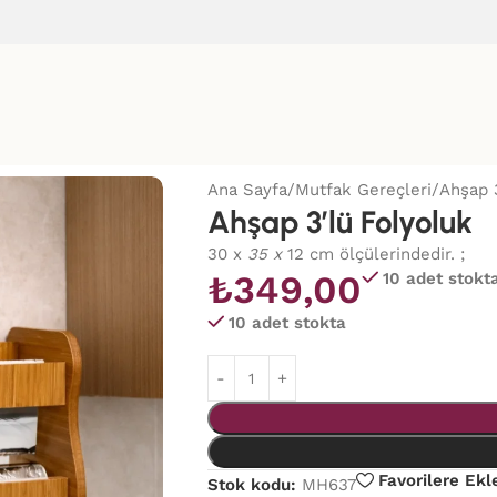
Ana Sayfa
Mutfak Gereçleri
Ahşap 
Ahşap 3’lü Folyoluk
30 x
35 x
12 cm ölçülerindedir. ;
₺
349,00
10 adet stokt
10 adet stokta
Favorilere Ekl
Stok kodu:
MH637