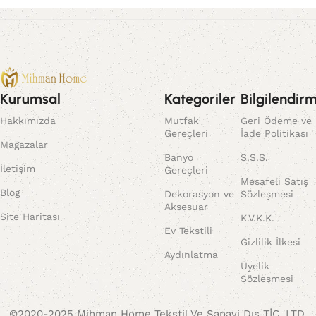
Kurumsal
Kategoriler
Bilgilendir
Hakkımızda
Mutfak
Geri Ödeme ve
Gereçleri
İade Politikası
Mağazalar
Banyo
S.S.S.
İletişim
Gereçleri
Mesafeli Satış
Blog
Dekorasyon ve
Sözleşmesi
Aksesuar
Site Haritası
K.V.K.K.
Ev Tekstili
Gizlilik İlkesi
Aydınlatma
Üyelik
Sözleşmesi
©2020-2025 Mihman Home Tekstil Ve Sanayi Dış TİC. LTD.