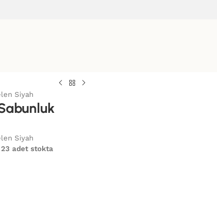
elen Siyah
ı Sabunluk
elen Siyah
23 adet stokta