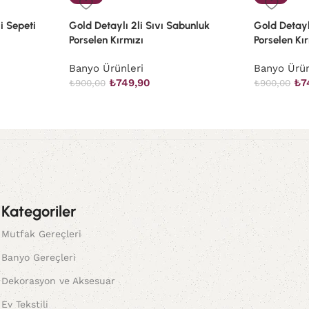
i Sepeti
Gold Detaylı 2li Sıvı Sabunluk
Gold Detayl
Porselen Kırmızı
Porselen Kı
Banyo Ürünleri
Banyo Ürün
₺
749,90
₺
7
₺
900,00
₺
900,00
Kategoriler
Mutfak Gereçleri
Banyo Gereçleri
Dekorasyon ve Aksesuar
Ev Tekstili