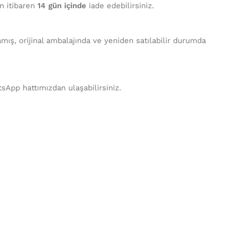
en itibaren
14 gün içinde
iade edebilirsiniz.
mış, orijinal ambalajında ve yeniden satılabilir durumda
tsApp hattımızdan ulaşabilirsiniz.