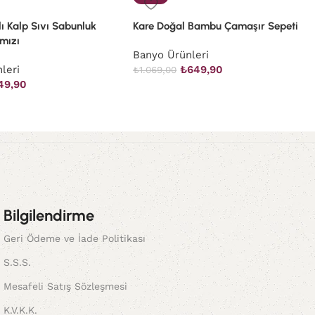
ı Kalp Sıvı Sabunluk
Kare Doğal Bambu Çamaşır Sepeti
rmızı
Banyo Ürünleri
leri
₺
649,90
₺
1.069,00
49,90
Bilgilendirme
Geri Ödeme ve İade Politikası
S.S.S.
Mesafeli Satış Sözleşmesi
K.V.K.K.