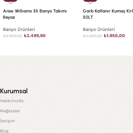
Arow Wıllıams 5li Banyo Takımı
Garb Katlanır Kumaş Kirl
Beyaz
50LT
Banyo Ürünleri
Banyo Ürünleri
₺
2.499,90
₺
1.950,00
₺
2.900,00
₺
2.200,00
Kurumsal
Hakkımızda
Mağazalar
İletişim
Blog