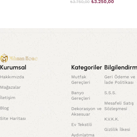
₺
3.250,00
₺
3.750,00
Sepete Ekle
Kurumsal
Kategoriler
Bilgilendir
Hakkımızda
Mutfak
Geri Ödeme ve
Gereçleri
İade Politikası
Mağazalar
Banyo
S.S.S.
İletişim
Gereçleri
Mesafeli Satış
Blog
Dekorasyon ve
Sözleşmesi
Aksesuar
Site Haritası
K.V.K.K.
Ev Tekstili
Gizlilik İlkesi
Aydınlatma